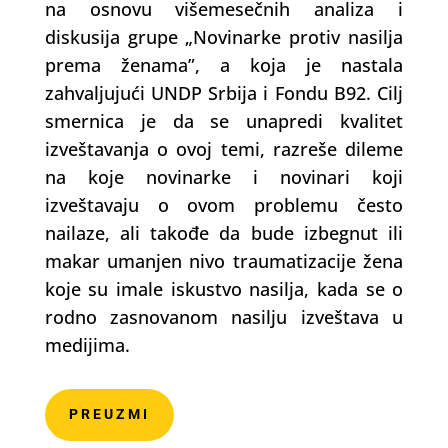
na osnovu višemesečnih analiza i
diskusija grupe „Novinarke protiv nasilja
prema ženama”, a koja je nastala
zahvaljujući UNDP Srbija i Fondu B92. Cilj
smernica je da se unapredi kvalitet
izveštavanja o ovoj temi, razreše dileme
na koje novinarke i novinari koji
izveštavaju o ovom problemu često
nailaze, ali takođe da bude izbegnut ili
makar umanjen nivo traumatizacije žena
koje su imale iskustvo nasilja, kada se o
rodno zasnovanom nasilju izveštava u
medijima.
PREUZMI