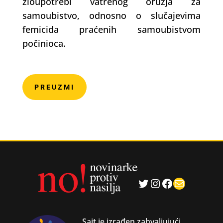
zloupotrebi vatrenog oružja za
samoubistvo, odnosno o slučajevima
femicida praćenih samoubistvom
počinioca.
PREUZMI
Twitter
Instagram
Facebook
Mail
Sajt je izrađen zahvaljujući