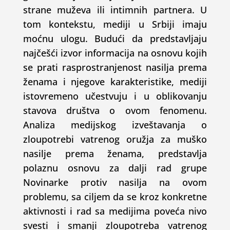
strane muževa ili intimnih partnera. U
tom kontekstu, mediji u Srbiji imaju
moćnu ulogu. Budući da predstavljaju
najčešći izvor informacija na osnovu kojih
se prati rasprostranjenost nasilja prema
ženama i njegove karakteristike, mediji
istovremeno učestvuju i u oblikovanju
stavova društva o ovom fenomenu.
Analiza medijskog izveštavanja o
zloupotrebi vatrenog oružja za muško
nasilje prema ženama, predstavlja
polaznu osnovu za dalji rad grupe
Novinarke protiv nasilja na ovom
problemu, sa ciljem da se kroz konkretne
aktivnosti i rad sa medijima poveća nivo
svesti i smanji zloupotreba vatrenog