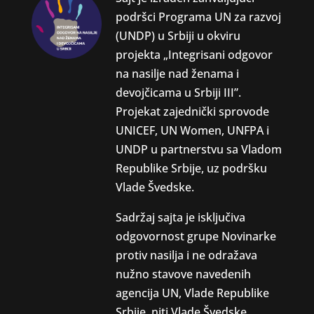
podršci Programa UN za razvoj
(UNDP) u Srbiji u okviru
projekta „Integrisani odgovor
na nasilje nad ženama i
devojčicama u Srbiji III”.
Projekat zajednički sprovode
UNICEF, UN Women, UNFPA i
UNDP u partnerstvu sa Vladom
Republike Srbije, uz podršku
Vlade Švedske.
Sadržaj sajta je isključiva
odgovornost grupe Novinarke
protiv nasilja i ne odražava
nužno stavove navedenih
agencija UN, Vlade Republike
Srbije, niti Vlade Švedske.