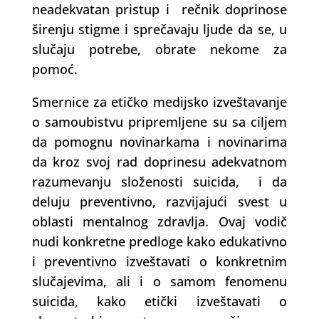
neadekvatan pristup i rečnik doprinose
širenju stigme i sprečavaju ljude da se, u
slučaju potrebe, obrate nekome za
pomoć.
Smernice za etičko medijsko izveštavanje
o samoubistvu pripremljene su sa ciljem
da pomognu novinarkama i novinarima
da kroz svoj rad doprinesu adekvatnom
razumevanju složenosti suicida, i da
deluju preventivno, razvijajući svest u
oblasti mentalnog zdravlja. Ovaj vodič
nudi konkretne predloge kako edukativno
i preventivno izveštavati o konkretnim
slučajevima, ali i o samom fenomenu
suicida, kako etički izveštavati o