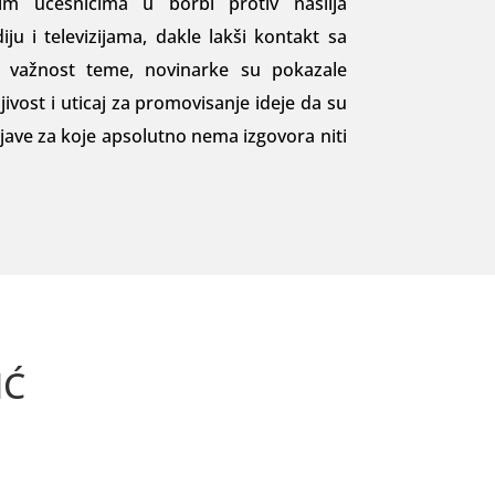
im učesnici­ma u borbi protiv nasilja
u i televizijama, dakle lakši kontakt sa
ći važnost teme, novinarke su pokazale
ivost i uticaj za promovisanje ideje da su
ojave za koje apsolutno nema izgovora niti
IĆ