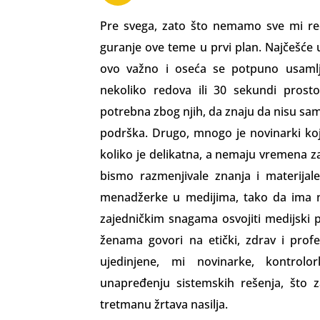
Pre svega, zato što nemamo sve mi red
guranje ove teme u prvi plan. Najčešće 
ovo važno i oseća se potpuno usa­mlj
nekoliko redova ili 30 sekundi pros
potrebna zbog njih, da znaju da nisu 
podrška. Drugo, mnogo je novinarki ko
koliko je delikatna, a nemaju vremena z
bismo razmenjivale znanja i materijal
menadžerke u medijima, tako da ima na
zajedničkim snagama osvojiti medij­ski 
že­nama govori na etički, zdrav i prof
ujedinjene, mi novinarke, kontrol
unapređenju sistemskih rešenja, što z
tretmanu žrtava nasilja.