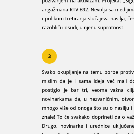
pozivanjem na aktivizam. Pro­jekat „Sig
angažmana RTV B92. Nevolja sa medijima
i prilikom treti­ranja slučajeva nasilja, 
razobliči i osudi, u njenu suprotnost.
3
Svako okupljanje na temu borbe protiv n
mislim da je i sama ideja već mali do
postiglo je bar tri, veoma važna cil
novinarkama da, u nezvaničnim, otvor
mnogo više od onoga što su o nasilju i 
znale! To će svakako doprineti da o važno
Drugo, novinarke i urednice uključen