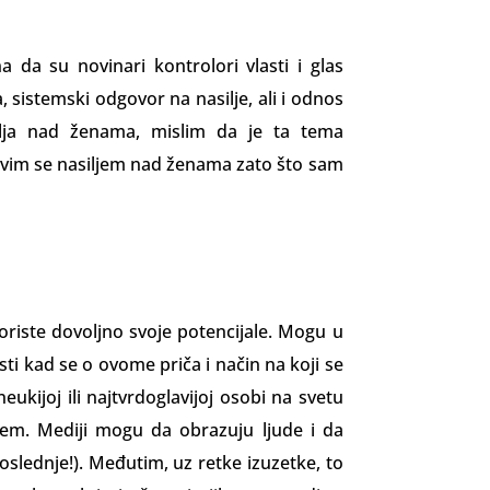
 da su novinari kontrolori vlasti i glas
, sistemski odgovor na na­silje, ali i odnos
lja nad ženama, mislim da je ta tema
bavim se nasiljem nad ženama zato što sam
iste dovoljno svoje potencijale. Mogu u
ti kad se o ovome priča i način na koji se
eukijoj ili najtvrdoglavijoj osobi na svetu
em. Mediji mogu da obrazuju ljude i da
oslednje!). Međutim, uz retke izuzetke, to