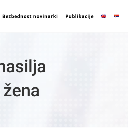
Bezbednost novinarki
Publikacije
asilja
 žena