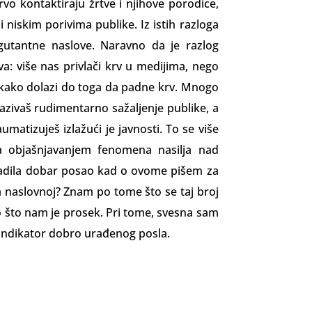
vo kontaktiraju žrtve i njihove porodice,
li niskim porivima publike. Iz istih razloga
egutantne naslove. Naravno da je razlog
a: više nas privlači krv u medijima, nego
 kako dolazi do toga da padne krv. Mnogo
 izazivaš rudimentarno sažaljenje publike, a
matizuješ izla­žući je javnosti. To se više
a objašnjavanjem fenomena nasilja nad
adila dobar posao kad o ovome pišem za
 naslovnoj? Znam po tome što se taj broj
što nam je prosek. Pri tome, svesna sam
 indi­kator dobro urađenog posla.