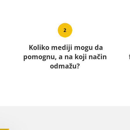
2
Koliko mediji mogu da
pomognu, a na koji način
odmažu?