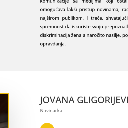
komunikacije sa medijima koji ostal
omogućava lakši pristup novinama, radij
najširom publikom. I treće, shvataju
spremnost da isko­riste svoju prepoznatlj
diskriminacija žena a naročito nasilje, p
opravdanja.
JOVANA GLIGORIJEV
Novinarka