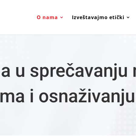
O nama
Izveštavajmo etički
a u sprečavanju n
ma i osnaživanju