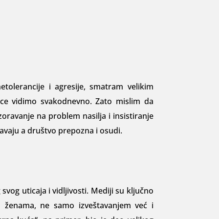
toleran­cije i agresije, smatram velikim
ice vidimo svakodnevno. Zato mislim da
ravanje na problem nasilja i insistiranje
vaju a društvo prepozna i osudi.
g uticaja i vidljivosti. Mediji su ključno
ad ženama, ne samo izve­štavanjem već i