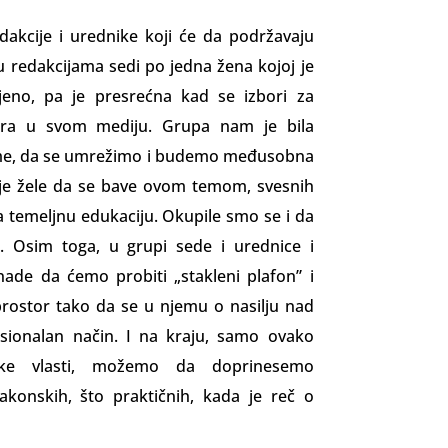
akcije i urednike koji će da podržavaju
u redakcijama sedi po jedna žena kojoj je
eno, pa je presrećna kad se izbori za
tora u svom mediju. Grupa nam je bila
same, da se umrežimo i budemo međusobna
je žele da se bave ovom temom, svesnih
a temeljnu edukaciju. Okupile smo se i da
e. Osim toga, u grupi sede i urednice i
de da ćemo probiti „sta­kleni plafon” i
prostor tako da se u njemu o nasilju nad
esionalan način. I na kraju, samo ovako
orke vlasti, možemo da doprinesemo
akonskih, što praktičnih, kada je reč o