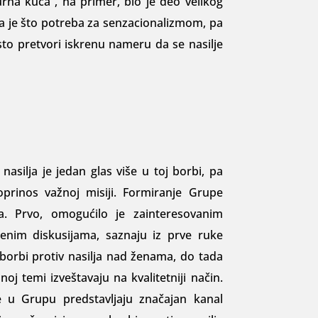
urna kuća“, na primer, bio je deo velikog
 je što potreba za senzacionalizmom, pa
često pretvori iskrenu na­meru da se nasilje
asilja je jedan glas više u toj borbi, pa
prinos važnoj misiji. Formiranje Grupe
ja. Prvo, omogućilo je zainteresovanim
enim diskusijama, saznaju iz prve ruke
borbi protiv nasilja nad ženama, do tada
j temi izveštava­ju na kvalitetniji način.
e u Grupu predstavljaju značajan kanal