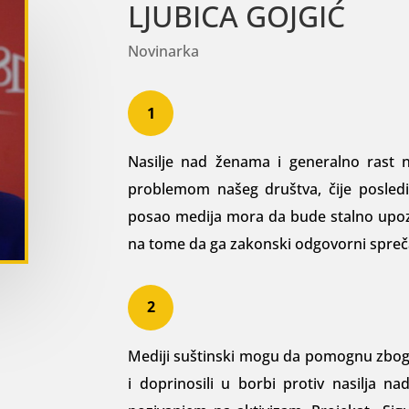
LJUBICA GOJGIĆ
Novinarka
1
Nasilje nad ženama i generalno rast ne
problemom na­šeg društva, čije posled
posao medija mora da bude stal­no upozo
na tome da ga zakonski odgovorni spreča
2
Mediji suštinski mogu da pomognu zbog svo
i doprinosili u borbi protiv nasilja n