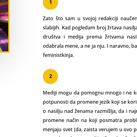
1
Zato što sam u svojoj redakciji naučena
slabijih. Kad pogle­dam broj žrtava nasilja
društva i medija prema žrtvama nasi
odabrala mene, a ne ja nju. I naravno, 
feministkinja.
2
Mediji mogu da pomognu mnogo i ne kor
potpunosti da promene jezik koji se koris
o nasilju nad ženama razmišlja, da i najn
promene način na koji posmatra probl
menjaju svet (da, za­ista verujem u ovo p