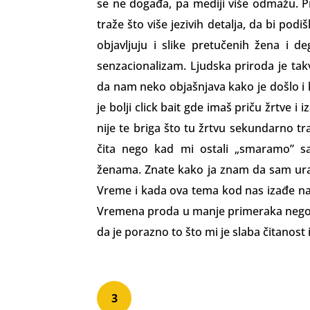
se ne događa, pa mediji više odmažu. Pr
traže što više jezivih detalja, da bi podiš
objavljuju i slike pretučenih žena i d
senzacionalizam. Ljudska priroda je takv
da nam neko objaš­njava kako je došlo i
je bolji click bait gde imaš priču žrtve i
nije te briga što tu žrtvu sekundarno trau
čita nego kad mi ostali „smaramo” s
ženama. Znate kako ja znam da sam ur
Vreme i kada ova tema kod nas izađe na
Vremena proda u manje pri­meraka nego 
da je porazno to što mi je slaba čitanost
3