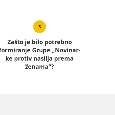
3
Zašto je bilo potrebno
formiranje Grupe „Novinar­
ke protiv nasilja prema
ženama“?