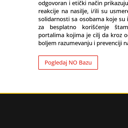
odgovoran i etički način prikazuju
reakcije na nasilje, i/ili su usm
solidarnosti sa osobama koje su i
za besplatno korišćenje šta
portalima kojima je cilj da kroz
boljem razumevanju i prevenciji 
Pogledaj NO Bazu