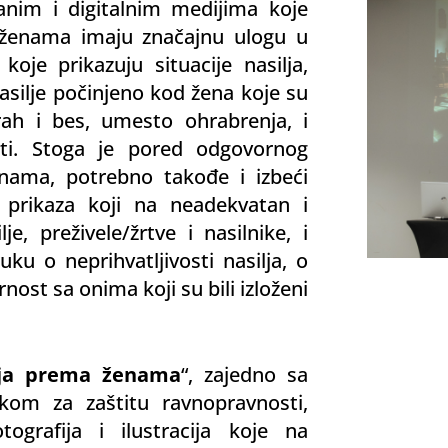
panim i digitalnim medijima koje
a ženama imaju značajnu ulogu u
 koje prikazuju situacije nasilja,
nasilje počinjeno kod žena koje su
strah i bes, umesto ohrabrenja, i
ti. Stoga je pored odgovornog
enama, potrebno takođe i izbeći
h prikaza koji na neadekvatan i
je, preživele/žrtve i nasilnike, i
ku o neprihvatljivosti nasilja, o
rnost sa onima koji su bili izloženi
ilja prema ženama
“, zajedno sa
om za zaštitu ravnopravnosti,
tografija i ilustracija koje na