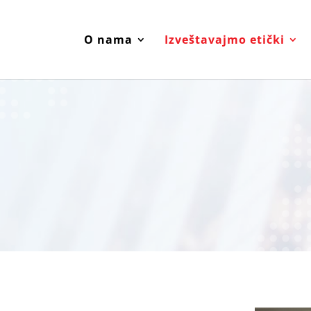
O nama
Izveštavajmo etički