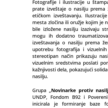
Fotografije i ilustracije u štam
prate izveštaje o nasilju prem
etičkom izveštavanju. Ilustracije
mesta zločina ili oružje kojim je 
bile izložene nasilju izazivaju 
mogu ih dodatno traumatizova
izveštavanja o nasilju prema ž
upotrebu fotografija i vizuelni
stereotipan način prikazuju nasil
vizuelnim sredstvima poslati poru
kažnjivosti dela, pokazujući solida
nasilju.
Grupa „
Novinarke protiv nas
UNDP, Fondom B92 i Poverenik
inicirala je formiranje baze fo