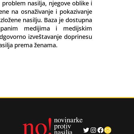
 problem nasilja, njegove oblike i
erene na osnaživanje i pokazivanje
zložene nasilju. Baza je dostupna
mpanim medijima i medijskim
 odgovorno izveštavanje doprinesu
nasilja prema ženama.
Twitter
Instagram
Facebook
Mail