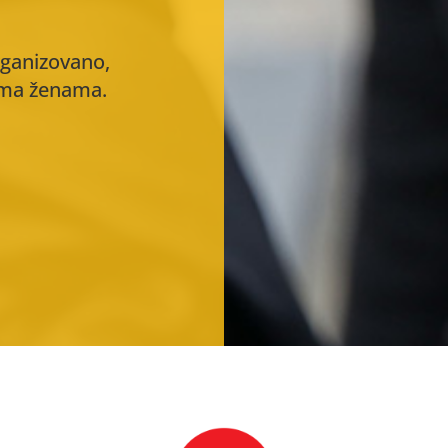
rganizovano,
rema ženama.