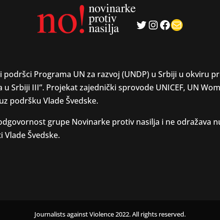
Twitter
Instagram
Facebook
Mail
ći podršci Programa UN za razvoj (UNDP) u Srbiji u okviru pr
 u Srbiji III”. Projekat zajednički sprovode UNICEF, UN W
 uz podršku Vlade Švedske.
va odgovornost grupe Novinarke protiv nasilja i ne odražava
ti Vlade Švedske.
Journalists against Violence 2022. All rights reserved.