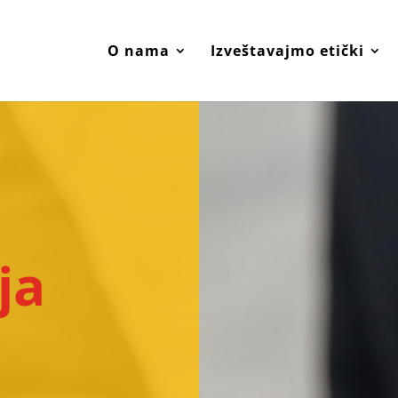
O nama
Izveštavajmo etički
ja