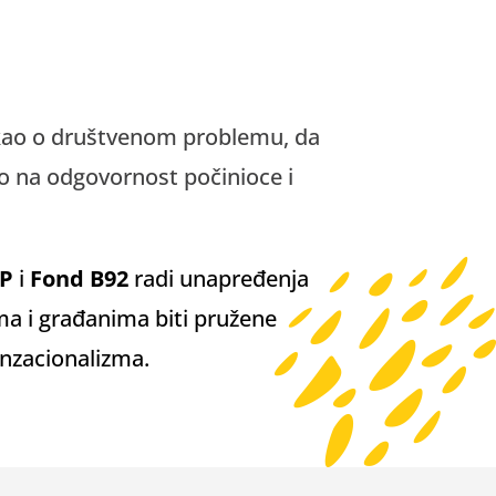
ao o društvenom problemu, da
o na odgovornost počinioce i
DP
i
Fond B92
radi unapređenja
ma i građanima biti pružene
nzacionalizma.