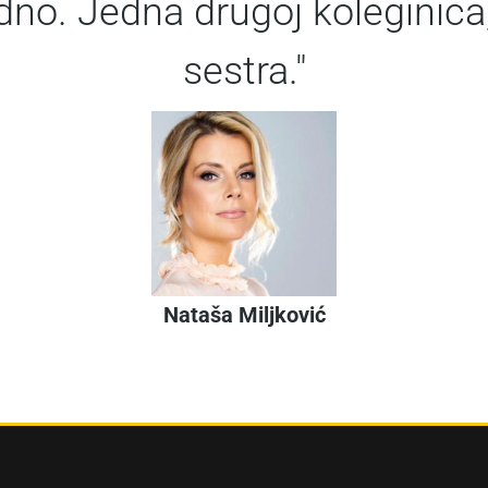
no. Jedna drugoj koleginica, p
sestra."
Nataša Miljković