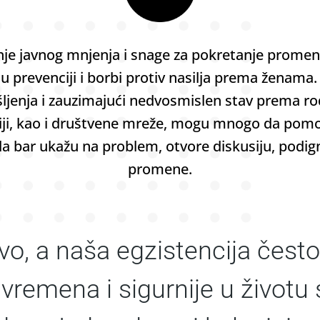
nje javnog mnjenja i snage za pokretanje promen
u prevenciji i borbi protiv nasi­lja prema ženama.
išljenja i zauzimajući nedvosmislen stav prema 
iji, kao i društvene mreže, mogu mnogo da pom
 da bar ukažu na problem, otvore diskusiju, podig
promene.
vo, a naša egzistencija često 
vremena i sigurnije u životu