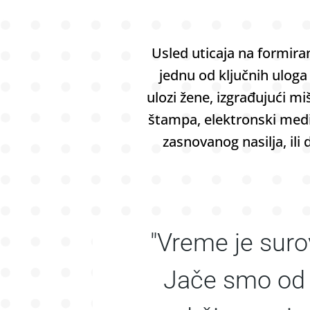
Usled uticaja na formira
jednu od ključnih uloga 
ulozi žene, izgrađujući m
štampa, elektronski med
zasnovanog nasilja, ili
"Vreme je suro
Jače smo od 