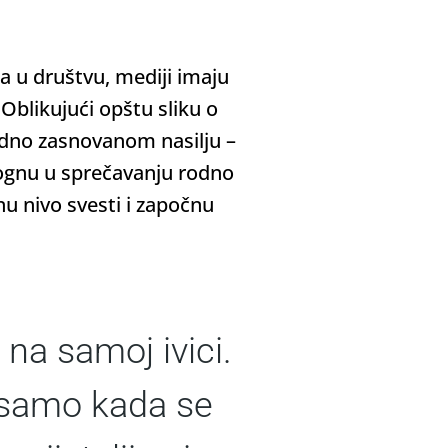
a u društvu, mediji imaju
 Oblikujući opštu sliku o
rodno zasnovanom nasilju –
ognu u sprečavanju rodno
nu nivo svesti i započnu
na samoj ivici.
 samo kada se