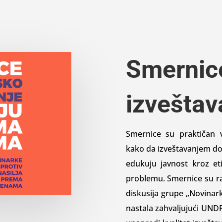
Smernic
izveštav
Smernice su praktičan 
kako da izveštavanjem do
edukuju javnost kroz et
problemu. Smernice su ra
diskusija grupe „Novinark
nastala zahvaljujući UNDP 