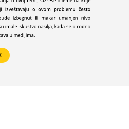
vanja o ovoj temi, razreše dileme na koje
oji izveštavaju o ovom problemu često
 bude izbegnut ili makar umanjen nivo
su imale iskustvo nasilja, kada se o rodno
tava u medijima.
E