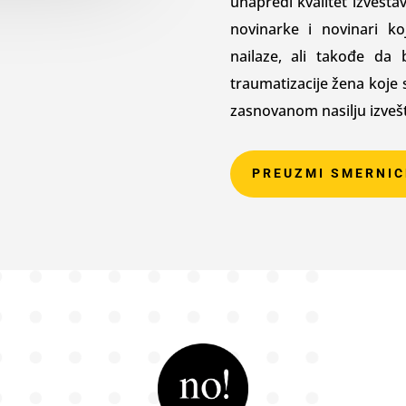
unapredi kvalitet izvešta
novinarke i novinari k
nailaze, ali takođe da
traumatizacije žena koje 
zasnovanom nasilju izveš
PREUZMI SMERNIC