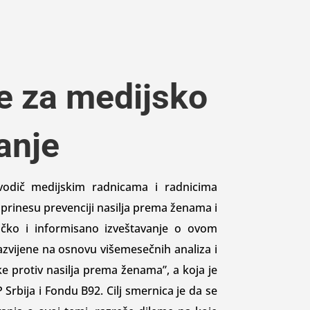
e za medijsko
anje
vodič medijskim radnicama i radnicima
prinesu prevenciji nasilja prema ženama i
ičko i informisano izveštavanje o ovom
zvijene na osnovu višemesečnih analiza i
e protiv nasilja prema ženama”, a koja je
Srbija i Fondu B92. Cilj smernica je da se