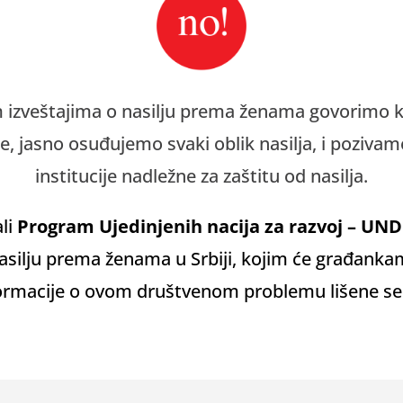
 izveštajima o nasilju prema
ženama govorimo k
, jasno osuđujemo svaki oblik nasilja, i pozivam
institucije nadležne za zaštitu od nasilja.
li
Program Ujedinjenih nacija za razvoj – UN
asilju prema ženama u Srbiji, kojim će građanka
formacije o ovom društvenom problemu lišene se